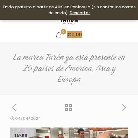
Envío gratuito a partir de 40€ en Península (sin contar los costes
Envío gratuito a partir de 40€ en Península (sin contar los costes
de envío).
de envío).
Descartar
Descartar
0
€
0,00
La marca Tarón ya está presente en
20 países de América, Asia y
Europa
04/04/2024