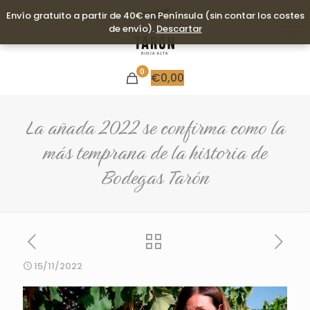
Envío gratuito a partir de 40€ en Península (sin contar los costes
Envío gratuito a partir de 40€ en Península (sin contar los costes
de envío).
de envío).
Descartar
Descartar
0
€
0,00
La añada 2022 se confirma como la
más temprana de la historia de
Bodegas Tarón
15/11/2022