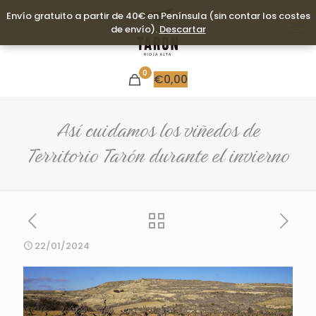
Envío gratuito a partir de 40€ en Península (sin contar los costes
Envío gratuito a partir de 40€ en Península (sin contar los costes
de envío).
de envío).
Descartar
Descartar
0
€
0,00
Así cuidamos los viñedos de
Territorio Tarón durante el invierno
22/01/2024